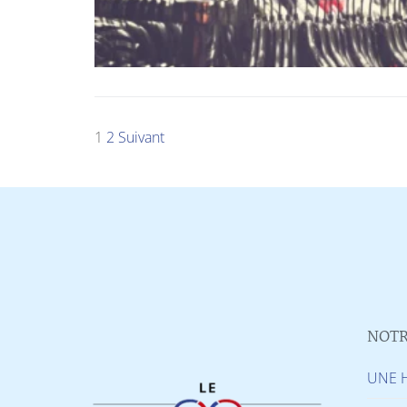
1
2
Suivant
NOTR
UNE H