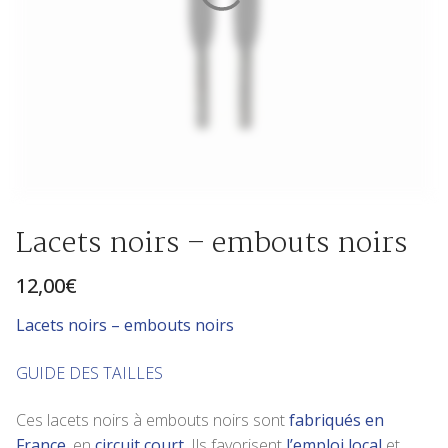
Lacets noirs – embouts noirs
12,00
€
Lace
ts noirs – embouts noirs
GUIDE DES TAILLES
Ces lacets noirs à embouts noirs sont
fabriqués en
France
, en
circuit court
. Ils favorisent
l’emploi local
et