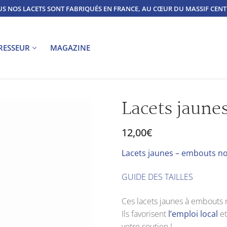
S NOS LACETS SONT FABRIQUÉS EN FRANCE, AU CŒUR DU MASSIF CEN
TRESSEUR
MAGAZINE
Lacets jaune
12,00
€
Lace
ts jaunes – embouts no
GUIDE DES TAILLES
Ces lacets jaunes à embouts 
Ils favorisent
l’emploi local
et
votre soutien !