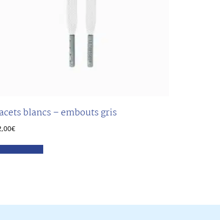
acets blancs – embouts gris
2,00
€
ites votre choix