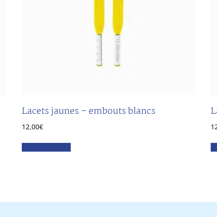
Lacets jaunes – embouts blancs
L
12,00
€
1
Faites votre choix
Fa