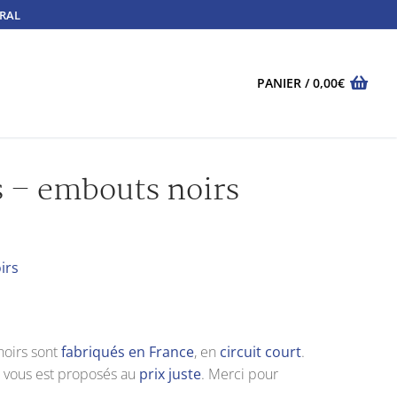
TRAL
PANIER
/
0,00
€
s – embouts noirs
irs
noirs sont
fabriqués en France
, en
circuit court
.
 vous est proposés au
prix juste
. Merci pour